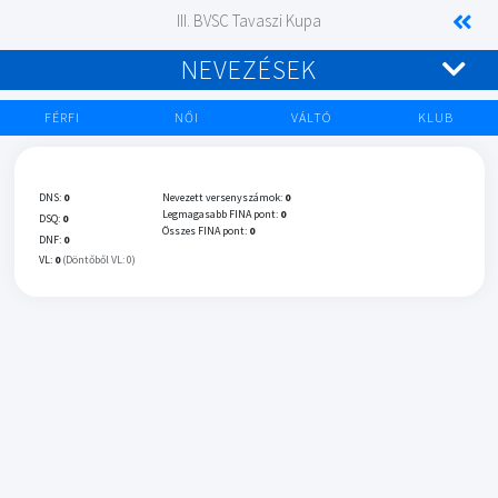
III. BVSC Tavaszi Kupa
NEVEZÉSEK
FÉRFI
NŐI
VÁLTÓ
KLUB
DNS:
0
Nevezett versenyszámok:
0
Legmagasabb FINA pont:
0
DSQ:
0
Összes FINA pont:
0
DNF:
0
VL:
0
(Döntőből VL: 0)