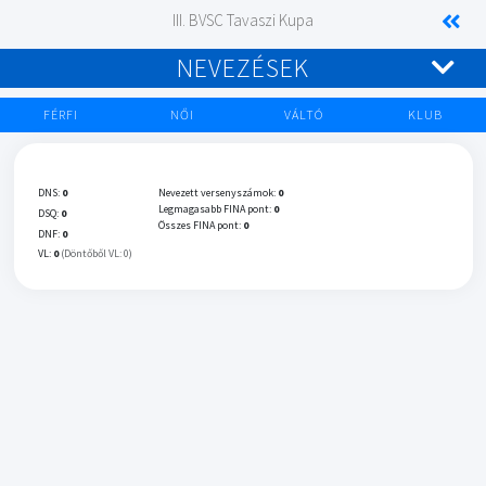
III. BVSC Tavaszi Kupa
NEVEZÉSEK
FÉRFI
NŐI
VÁLTÓ
KLUB
DNS:
0
Nevezett versenyszámok:
0
Legmagasabb FINA pont:
0
DSQ:
0
Összes FINA pont:
0
DNF:
0
VL:
0
(Döntőből VL: 0)