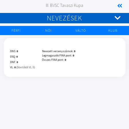
III. BVSC Tavaszi Kupa
NEVEZÉSEK
FÉRFI
NŐI
VÁLTÓ
KLUB
DNS:
0
Nevezett versenyszámok:
0
Legmagasabb FINA pont:
0
DSQ:
0
Összes FINA pont:
0
DNF:
0
VL:
0
(Döntőből VL: 0)