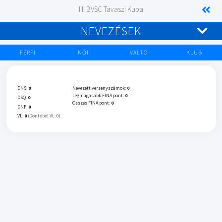
III. BVSC Tavaszi Kupa
NEVEZÉSEK
FÉRFI
NŐI
VÁLTÓ
KLUB
DNS:
0
Nevezett versenyszámok:
0
Legmagasabb FINA pont:
0
DSQ:
0
Összes FINA pont:
0
DNF:
0
VL:
0
(Döntőből VL: 0)