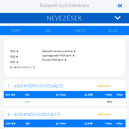
Budapesti Úszó Diákolimpia
NEVEZÉSEK
FÉRFI
NŐI
VÁLTÓ
KLUB
DNS:
0
Nevezett versenyszámok:
4
Legmagasabb FINA pont:
0
DSQ:
0
Összes FINA pont:
0
DNF:
0
VL:
0
(Döntőből VL: 0)
7. - 4X50 M FÉRFI GYORSVÁLTÓ
Időfutam
Cat.RK
H/L
Q.Time
Q.Diff
Time
Fina
-
1/4
-
DNS
8. - 4X50 M NŐI GYORSVÁLTÓ
Időfutam
Cat.RK
H/L
Q.Time
Q.Diff
Time
Fina