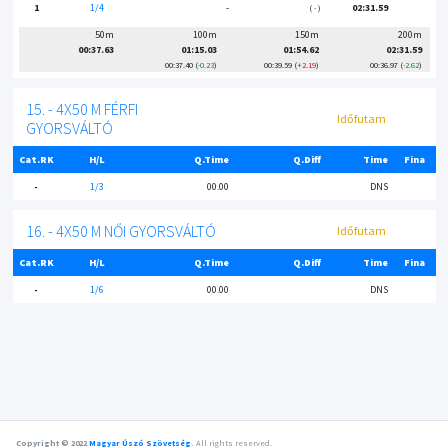
1
1/4
-
02:31.59
-
50m
100m
150m
200m
00:37.63
01:15.03
01:54.62
02:31.59
00:37.40
-0.23
00:39.59
+2.19
00:36.97
-2.62
15. - 4X50 M FÉRFI
Időfutam
GYORSVÁLTÓ
Cat.RK
H/L
Q.Time
Q.Diff
Time
Fina
-
1/3
00.00
DNS
16. - 4X50 M NŐI GYORSVÁLTÓ
Időfutam
Cat.RK
H/L
Q.Time
Q.Diff
Time
Fina
-
1/6
00.00
DNS
Copyright © 2022
Magyar Úszó Szövetség
.
All rights reserved.