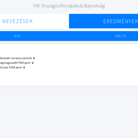
XVII. Országos Rövidpályás Bajnokság
NEVEZÉSEK
EREDMÉNYE
NŐI
VÁLTÓ
Nevezett versenyszámok:
0
Legmagasabb FINA pont:
0
Összes FINA pont:
0