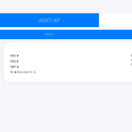
ADATLAP
FÉRFI
DNS:
0
DSQ:
0
DNF:
0
VL:
0
(Döntőből VL: 0)