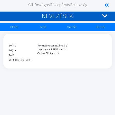
XVII. Országos Rövidpályás Bajnokság
NEVEZÉSEK
FÉRFI
NŐI
VÁLTÓ
KLUB
DNS:
0
Nevezett versenyszámok:
0
Legmagasabb FINA pont:
0
DSQ:
0
Összes FINA pont:
0
DNF:
0
VL:
0
(Döntőből VL: 0)