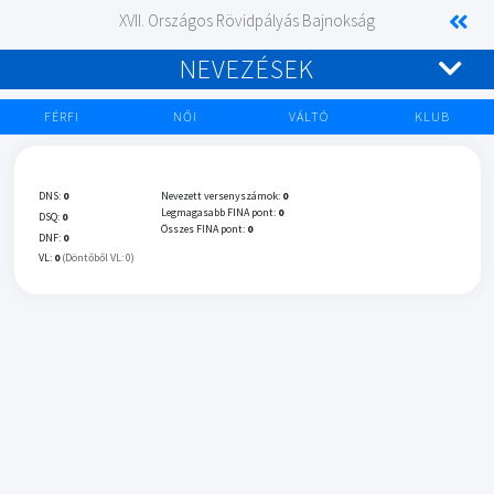
XVII. Országos Rövidpályás Bajnokság
NEVEZÉSEK
FÉRFI
NŐI
VÁLTÓ
KLUB
DNS:
0
Nevezett versenyszámok:
0
Legmagasabb FINA pont:
0
DSQ:
0
Összes FINA pont:
0
DNF:
0
VL:
0
(Döntőből VL: 0)