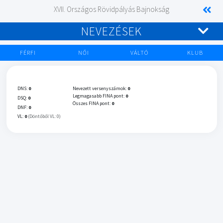
XVII. Országos Rövidpályás Bajnokság
NEVEZÉSEK
FÉRFI
NŐI
VÁLTÓ
KLUB
DNS:
0
Nevezett versenyszámok:
0
Legmagasabb FINA pont:
0
DSQ:
0
Összes FINA pont:
0
DNF:
0
VL:
0
(Döntőből VL: 0)