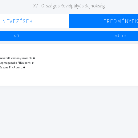
XVII. Országos Rövidpályás Bajnokság
NEVEZÉSEK
EREDMÉNYE
NŐI
VÁLTÓ
Nevezett versenyszámok:
0
Legmagasabb FINA pont:
0
Összes FINA pont:
0