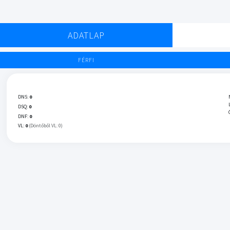
ADATLAP
FÉRFI
DNS:
0
DSQ:
0
DNF:
0
VL:
0
(Döntőből VL: 0)