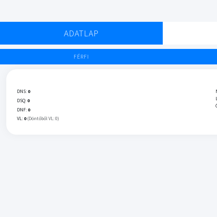
ADATLAP
FÉRFI
DNS:
0
DSQ:
0
DNF:
0
VL:
0
(Döntőből VL: 0)