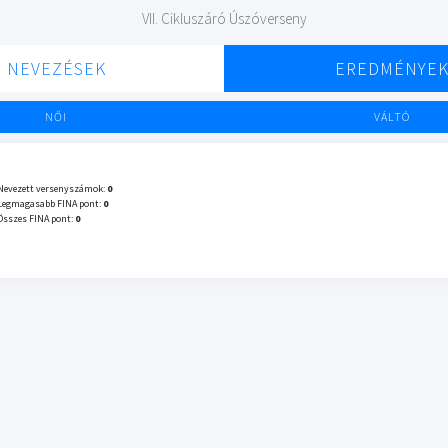
VII. Cikluszáró Úszóverseny
NEVEZÉSEK
EREDMÉNYE
NŐI
VÁLTÓ
Nevezett versenyszámok:
0
Legmagasabb FINA pont:
0
Összes FINA pont:
0