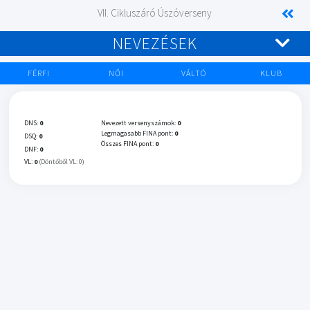
VII. Cikluszáró Úszóverseny
NEVEZÉSEK
FÉRFI
NŐI
VÁLTÓ
KLUB
DNS:
0
Nevezett versenyszámok:
0
Legmagasabb FINA pont:
0
DSQ:
0
Összes FINA pont:
0
DNF:
0
VL:
0
(Döntőből VL: 0)