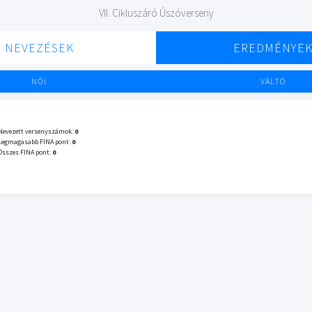
VII. Cikluszáró Úszóverseny
NEVEZÉSEK
EREDMÉNYE
NŐI
VÁLTÓ
Nevezett versenyszámok:
0
Legmagasabb FINA pont:
0
Összes FINA pont:
0