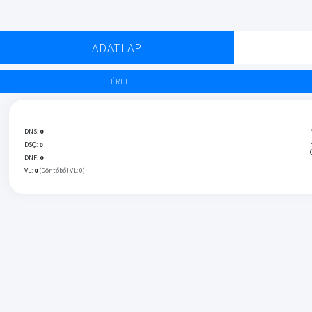
ADATLAP
FÉRFI
DNS:
0
DSQ:
0
DNF:
0
VL:
0
(Döntőből VL: 0)