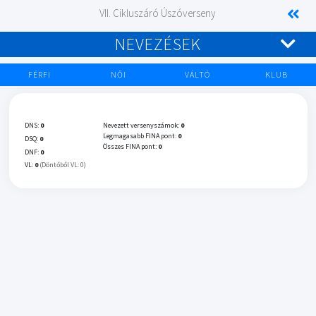
VII. Cikluszáró Úszóverseny
NEVEZÉSEK
FÉRFI
NŐI
VÁLTÓ
KLUB
DNS:
0
Nevezett versenyszámok:
0
Legmagasabb FINA pont:
0
DSQ:
0
Összes FINA pont:
0
DNF:
0
VL:
0
(Döntőből VL: 0)