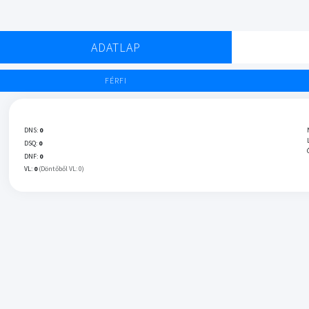
ADATLAP
FÉRFI
DNS:
0
DSQ:
0
DNF:
0
VL:
0
(Döntőből VL: 0)