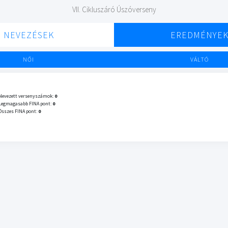
VII. Cikluszáró Úszóverseny
NEVEZÉSEK
EREDMÉNYE
NŐI
VÁLTÓ
Nevezett versenyszámok:
0
Legmagasabb FINA pont:
0
Összes FINA pont:
0