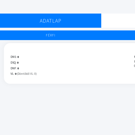
ADATLAP
FÉRFI
DNS:
0
DSQ:
0
DNF:
0
VL:
0
(Döntőből VL: 0)