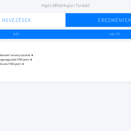
Hajós Alfréd Kupa I. forduló
NEVEZÉSEK
EREDMÉNYE
NŐI
VÁLTÓ
Nevezett versenyszámok:
0
Legmagasabb FINA pont:
0
Összes FINA pont:
0