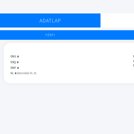
ADATLAP
FÉRFI
DNS:
0
DSQ:
0
DNF:
0
VL:
0
(Döntőből VL: 0)