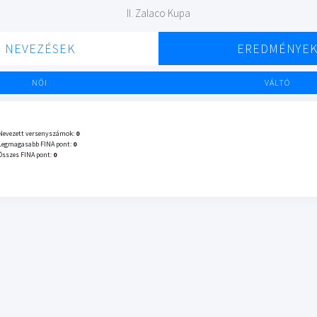
II. Zalaco Kupa
NEVEZÉSEK
EREDMÉNYE
NŐI
VÁLTÓ
Nevezett versenyszámok:
0
Legmagasabb FINA pont:
0
Összes FINA pont:
0