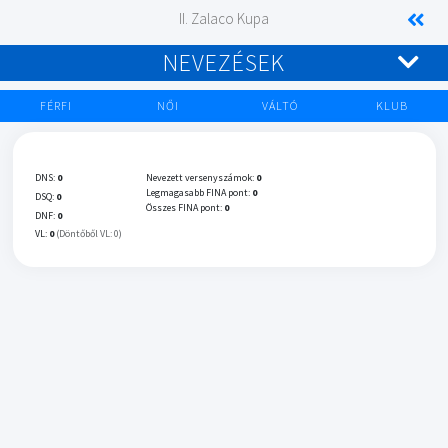
II. Zalaco Kupa
NEVEZÉSEK
FÉRFI
NŐI
VÁLTÓ
KLUB
DNS:
0
Nevezett versenyszámok:
0
Legmagasabb FINA pont:
0
DSQ:
0
Összes FINA pont:
0
DNF:
0
VL:
0
(Döntőből VL: 0)