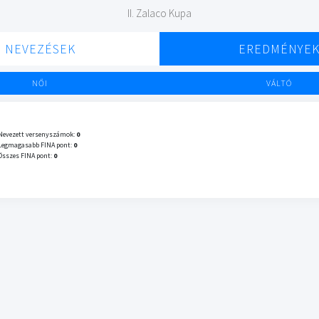
II. Zalaco Kupa
NEVEZÉSEK
EREDMÉNYE
NŐI
VÁLTÓ
Nevezett versenyszámok:
0
Legmagasabb FINA pont:
0
Összes FINA pont:
0