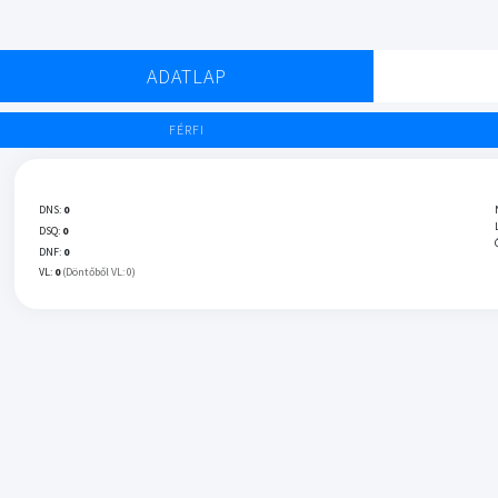
ADATLAP
FÉRFI
DNS:
0
DSQ:
0
DNF:
0
VL:
0
(Döntőből VL: 0)