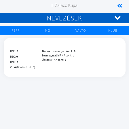
II. Zalaco Kupa
NEVEZÉSEK
FÉRFI
NŐI
VÁLTÓ
KLUB
DNS:
0
Nevezett versenyszámok:
0
Legmagasabb FINA pont:
0
DSQ:
0
Összes FINA pont:
0
DNF:
0
VL:
0
(Döntőből VL: 0)