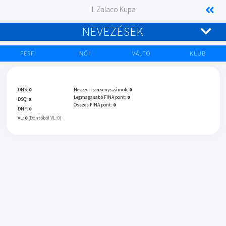
II. Zalaco Kupa
NEVEZÉSEK
FÉRFI
NŐI
VÁLTÓ
KLUB
DNS:
0
Nevezett versenyszámok:
0
Legmagasabb FINA pont:
0
DSQ:
0
Összes FINA pont:
0
DNF:
0
VL:
0
(Döntőből VL: 0)