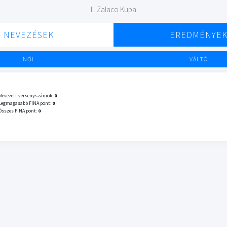
II. Zalaco Kupa
NEVEZÉSEK
EREDMÉNYE
NŐI
VÁLTÓ
Nevezett versenyszámok:
0
Legmagasabb FINA pont:
0
Összes FINA pont:
0