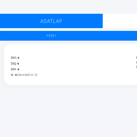
ADATLAP
FÉRFI
DNS:
0
DSQ:
0
DNF:
0
VL:
0
(Döntőből VL: 0)