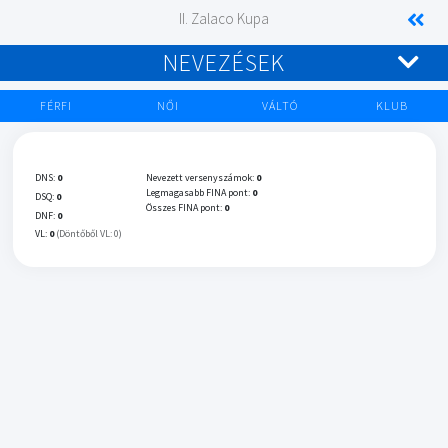
II. Zalaco Kupa
NEVEZÉSEK
FÉRFI
NŐI
VÁLTÓ
KLUB
DNS:
0
Nevezett versenyszámok:
0
Legmagasabb FINA pont:
0
DSQ:
0
Összes FINA pont:
0
DNF:
0
VL:
0
(Döntőből VL: 0)