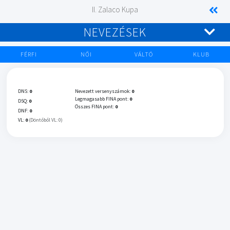
II. Zalaco Kupa
NEVEZÉSEK
FÉRFI
NŐI
VÁLTÓ
KLUB
DNS:
0
Nevezett versenyszámok:
0
Legmagasabb FINA pont:
0
DSQ:
0
Összes FINA pont:
0
DNF:
0
VL:
0
(Döntőből VL: 0)