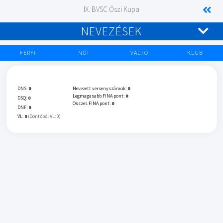
IX. BVSC Őszi Kupa
NEVEZÉSEK
FÉRFI
NŐI
VÁLTÓ
KLUB
DNS:
0
Nevezett versenyszámok:
0
Legmagasabb FINA pont:
0
DSQ:
0
Összes FINA pont:
0
DNF:
0
VL:
0
(Döntőből VL: 0)