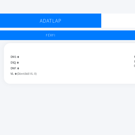
ADATLAP
FÉRFI
DNS:
0
DSQ:
0
DNF:
0
VL:
0
(Döntőből VL: 0)