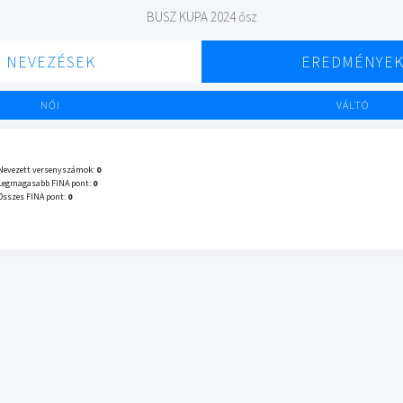
BUSZ KUPA 2024 ősz
NEVEZÉSEK
EREDMÉNYE
NŐI
VÁLTÓ
Nevezett versenyszámok:
0
Legmagasabb FINA pont:
0
Összes FINA pont:
0