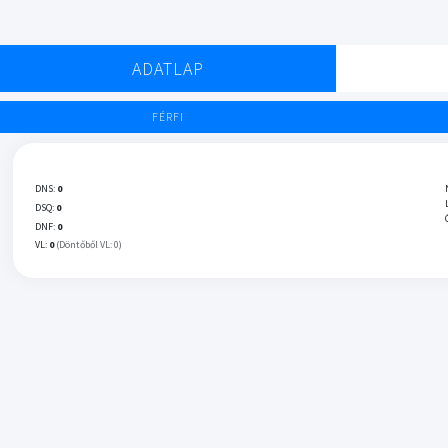
ADATLAP
FÉRFI
DNS:
0
DSQ:
0
DNF:
0
VL:
0
(Döntőből VL: 0)