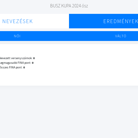
BUSZ KUPA 2024 ősz
NEVEZÉSEK
EREDMÉNYE
NŐI
VÁLTÓ
Nevezett versenyszámok:
0
Legmagasabb FINA pont:
0
Összes FINA pont:
0