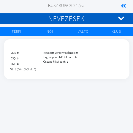
BUSZ KUPA 2024 ősz
NEVEZÉSEK
FÉRFI
NŐI
VÁLTÓ
KLUB
DNS:
0
Nevezett versenyszámok:
0
Legmagasabb FINA pont:
0
DSQ:
0
Összes FINA pont:
0
DNF:
0
VL:
0
(Döntőből VL: 0)