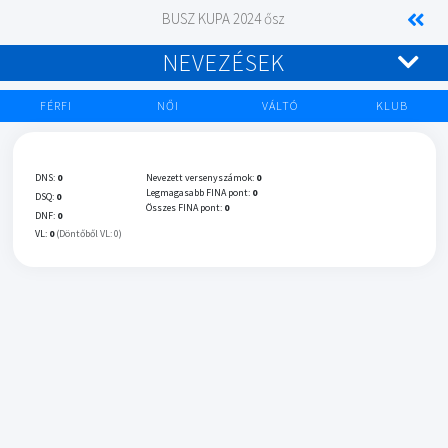
BUSZ KUPA 2024 ősz
NEVEZÉSEK
FÉRFI
NŐI
VÁLTÓ
KLUB
DNS:
0
Nevezett versenyszámok:
0
Legmagasabb FINA pont:
0
DSQ:
0
Összes FINA pont:
0
DNF:
0
VL:
0
(Döntőből VL: 0)