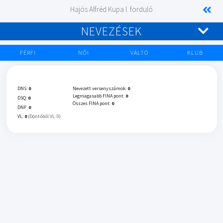
Hajós Alfréd Kupa I. forduló
NEVEZÉSEK
FÉRFI
NŐI
VÁLTÓ
KLUB
DNS:
0
Nevezett versenyszámok:
0
Legmagasabb FINA pont:
0
DSQ:
0
Összes FINA pont:
0
DNF:
0
VL:
0
(Döntőből VL: 0)