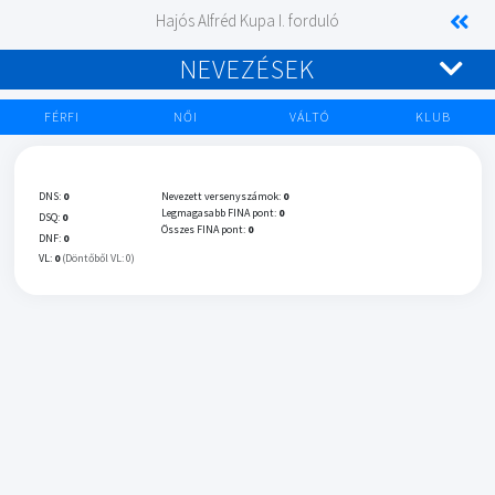
Hajós Alfréd Kupa I. forduló
NEVEZÉSEK
FÉRFI
NŐI
VÁLTÓ
KLUB
DNS:
0
Nevezett versenyszámok:
0
Legmagasabb FINA pont:
0
DSQ:
0
Összes FINA pont:
0
DNF:
0
VL:
0
(Döntőből VL: 0)