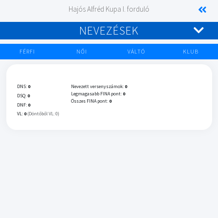
Hajós Alfréd Kupa I. forduló
NEVEZÉSEK
FÉRFI
NŐI
VÁLTÓ
KLUB
DNS:
0
Nevezett versenyszámok:
0
Legmagasabb FINA pont:
0
DSQ:
0
Összes FINA pont:
0
DNF:
0
VL:
0
(Döntőből VL: 0)