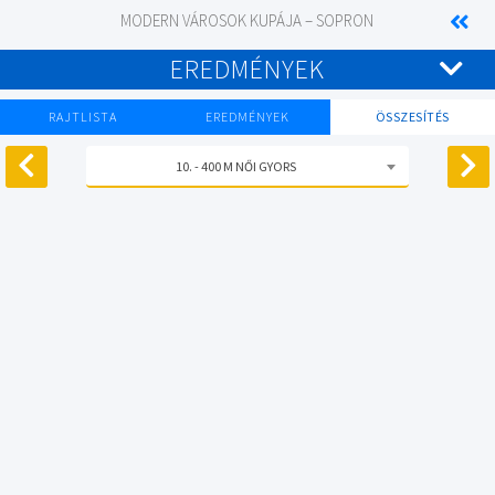
MODERN VÁROSOK KUPÁJA – SOPRON
EREDMÉNYEK
RAJTLISTA
EREDMÉNYEK
ÖSSZESÍTÉS
10. - 400 M NŐI GYORS