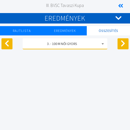
III. BVSC Tavaszi Kupa
EREDMÉNYEK
RAJTLISTA
EREDMÉNYEK
ÖSSZESÍTÉS
3. - 100 M NŐI GYORS