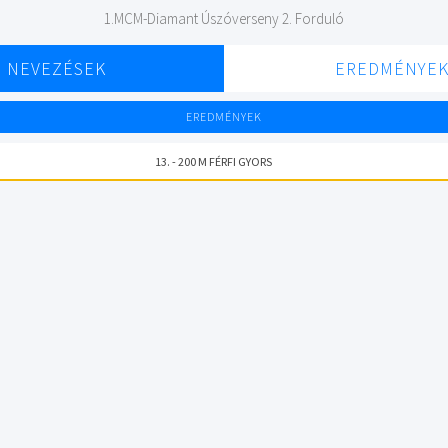
1.MCM-Diamant Úszóverseny 2. Forduló
NEVEZÉSEK
EREDMÉNYE
EREDMÉNYEK
13. - 200 M FÉRFI GYORS