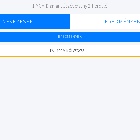
1.MCM-Diamant Úszóverseny 2. Forduló
NEVEZÉSEK
EREDMÉNYE
EREDMÉNYEK
12. - 400 M NŐI VEGYES