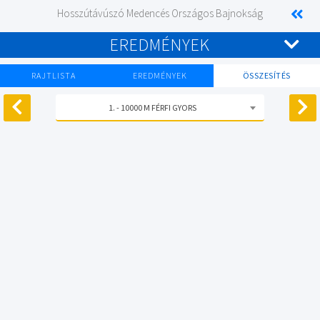
Hosszútávúszó Medencés Országos Bajnokság
EREDMÉNYEK
RAJTLISTA
EREDMÉNYEK
ÖSSZESÍTÉS
1. - 10000 M FÉRFI GYORS