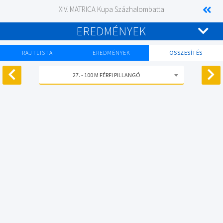
XIV. MATRICA Kupa Százhalombatta
EREDMÉNYEK
RAJTLISTA
EREDMÉNYEK
ÖSSZESÍTÉS
27. - 100 M FÉRFI PILLANGÓ