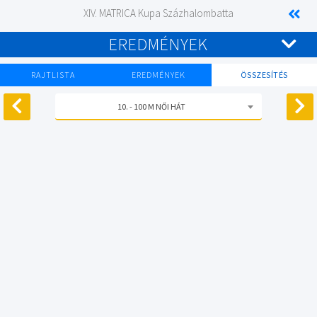
XIV. MATRICA Kupa Százhalombatta
EREDMÉNYEK
RAJTLISTA
EREDMÉNYEK
ÖSSZESÍTÉS
10. - 100 M NŐI HÁT