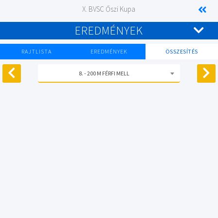
X. BVSC Őszi Kupa
EREDMÉNYEK
RAJTLISTA
EREDMÉNYEK
ÖSSZESÍTÉS
8. - 200 M FÉRFI MELL