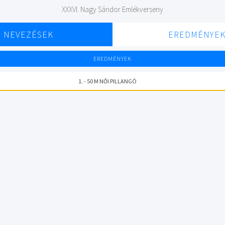
XXXVI. Nagy Sándor Emlékverseny
NEVEZÉSEK
EREDMÉNYE
EREDMÉNYEK
1. - 50 M NŐI PILLANGÓ