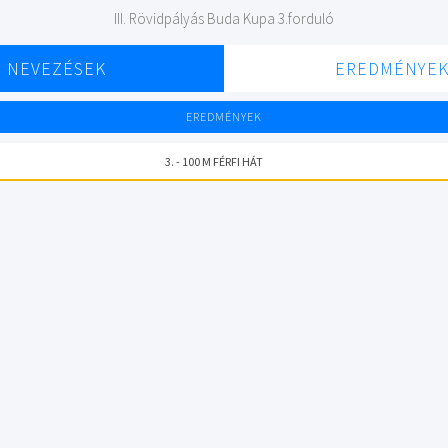
III. Rövidpályás Buda Kupa 3.forduló
NEVEZÉSEK
EREDMÉNYE
EREDMÉNYEK
3. - 100 M FÉRFI HÁT