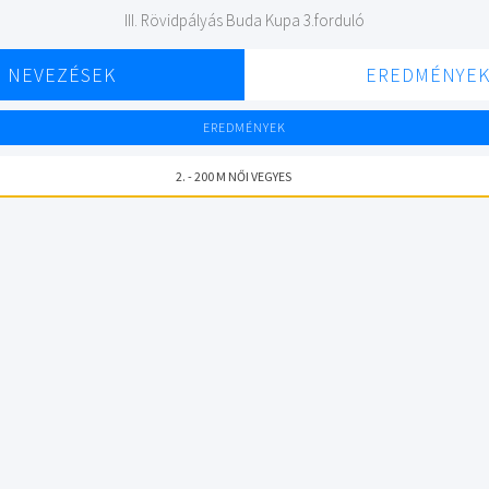
III. Rövidpályás Buda Kupa 3.forduló
NEVEZÉSEK
EREDMÉNYE
EREDMÉNYEK
2. - 200 M NŐI VEGYES