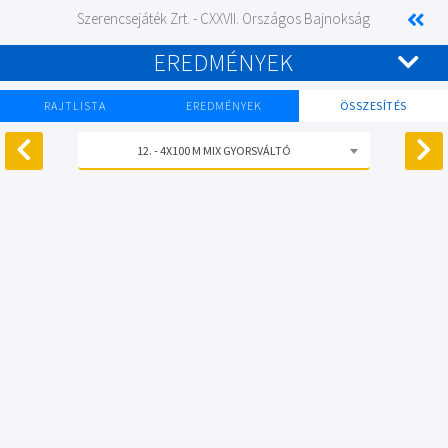
Szerencsejáték Zrt. - CXXVII. Országos Bajnokság
EREDMÉNYEK
RAJTLISTA
EREDMÉNYEK
ÖSSZESÍTÉS
12. - 4X100 M MIX GYORSVÁLTÓ