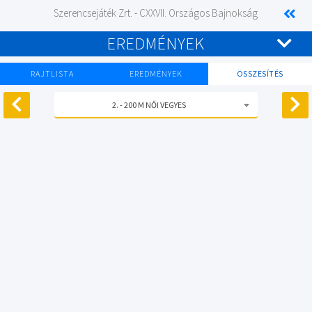
Szerencsejáték Zrt. - CXXVII. Országos Bajnokság
EREDMÉNYEK
RAJTLISTA
EREDMÉNYEK
ÖSSZESÍTÉS
2. - 200 M NŐI VEGYES