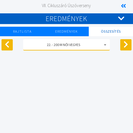
VII. Cikluszáró Úszóverseny
EREDMÉNYEK
RAJTLISTA
EREDMÉNYEK
ÖSSZESÍTÉS
22. - 200 M NŐI VEGYES