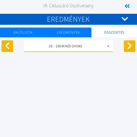
VII. Cikluszáró Úszóverseny
EREDMÉNYEK
RAJTLISTA
EREDMÉNYEK
ÖSSZESÍTÉS
20. - 200 M NŐI GYORS