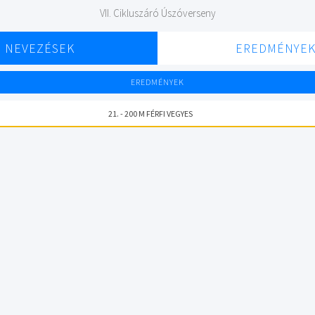
VII. Cikluszáró Úszóverseny
NEVEZÉSEK
EREDMÉNYE
EREDMÉNYEK
21. - 200 M FÉRFI VEGYES