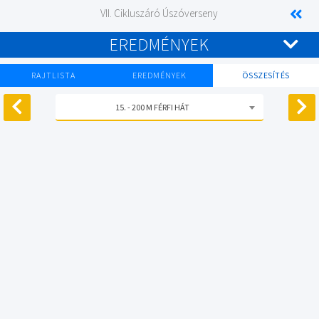
VII. Cikluszáró Úszóverseny
EREDMÉNYEK
RAJTLISTA
EREDMÉNYEK
ÖSSZESÍTÉS
15. - 200 M FÉRFI HÁT