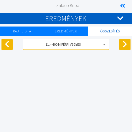
II. Zalaco Kupa
EREDMÉNYEK
RAJTLISTA
EREDMÉNYEK
ÖSSZESÍTÉS
11. - 400 M FÉRFI VEGYES